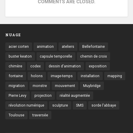
COMMENTS ARE CLOSED.
NUAGE
acier corten
animation
ateliers
Bellefontaine
buster keaton
capsule temporelle
chemin de croix
chimère
codex
dessin d'animation
exposition
fontaine
holons
image-temps
installation
mapping
migration
monstre
mouvement
Muybridge
Pierre Levy
projection
réalité augmentée
révolution numérique
sculpture
SMS
sorde l'abbaye
Toulouse
traversée