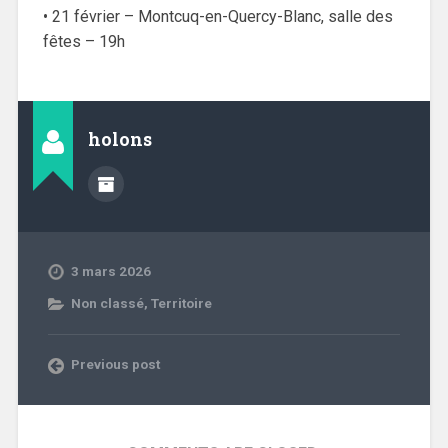
• 21 février –
Montcuq-en-Quercy-Blanc
, salle des
fêtes – 19h
holons
3 mars 2026
Non classé
,
Territoire
Previous post